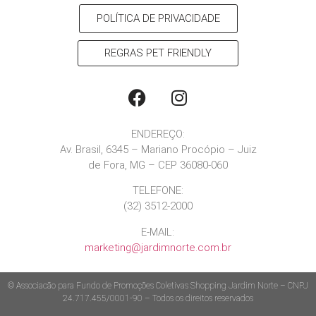
POLÍTICA DE PRIVACIDADE
REGRAS PET FRIENDLY
ENDEREÇO:
Av. Brasil, 6345 – Mariano Procópio – Juiz
de Fora, MG – CEP 36080-060
TELEFONE:
(32) 3512-2000
E-MAIL:
marketing@jardimnorte.com.br
© Associacão para Fundo de Promoções Coletivas Shopping Jardim Norte – CNPJ
24.717.455/0001-90 – Todos os direitos reservados