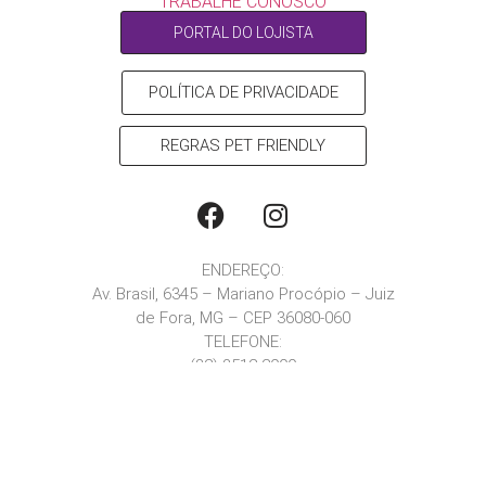
TRABALHE CONOSCO
PORTAL DO LOJISTA
POLÍTICA DE PRIVACIDADE
REGRAS PET FRIENDLY
ENDEREÇO:
Av. Brasil, 6345 – Mariano Procópio – Juiz
de Fora, MG – CEP 36080-060
TELEFONE:
(32) 3512-2000
E-MAIL:
marketing@jardimnorte.com.br
© Associacão para Fundo de Promoções Coletivas Shopping Jardim Norte – CNPJ
24.717.455/0001-90 – Todos os direitos reservados