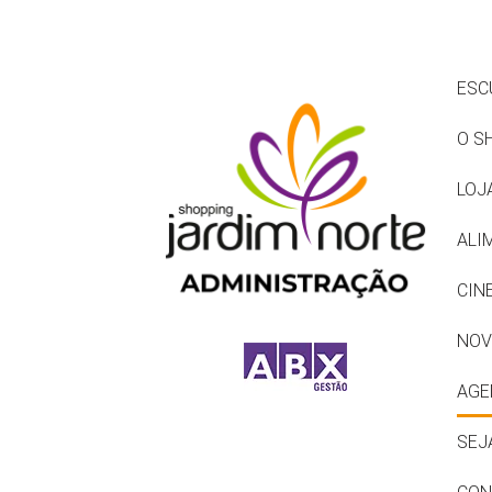
ESC
O S
LOJ
ALI
CIN
NOV
AGE
SEJ