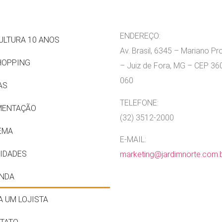
ENDEREÇO:
ULTURA 10 ANOS
Av. Brasil, 6345 – Mariano P
HOPPING
– Juiz de Fora, MG – CEP 36
060
AS
TELEFONE:
MENTAÇÃO
(32) 3512-2000
EMA
E-MAIL:
IDADES
marketing@jardimnorte.com.
NDA
A UM LOJISTA