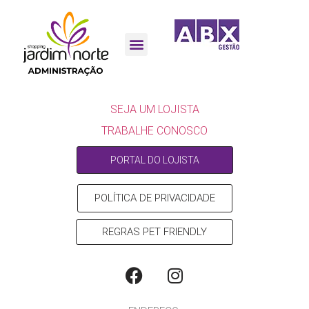
ESCULTURA 10 ANOS
SEJA UM LOJISTA
SEJA UM LOJISTA
TRABALHE CONOSCO
PORTAL DO LOJISTA
POLÍTICA DE PRIVACIDADE
REGRAS PET FRIENDLY