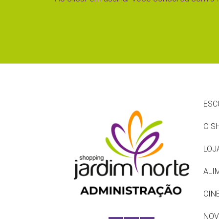
ESC
O S
LOJ
ALI
CIN
NOV