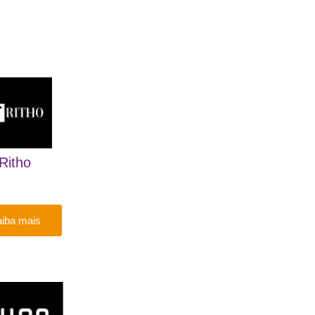
Ritho
iba mais