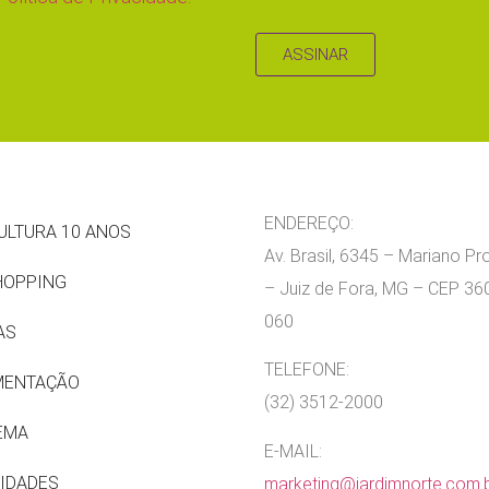
ASSINAR
ENDEREÇO:
ULTURA 10 ANOS
Av. Brasil, 6345 – Mariano P
HOPPING
– Juiz de Fora, MG – CEP 36
060
AS
TELEFONE:
MENTAÇÃO
(32) 3512-2000
EMA
E-MAIL:
IDADES
marketing@jardimnorte.com.