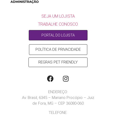
SEJA UM LOJISTA
SEJA UM LOJISTA
TRABALHE CONOSCO
PORTAL DO LOJISTA
POLÍTICA DE PRIVACIDADE
REGRAS PET FRIENDLY
ENDEREÇO:
Av. Brasil, 6345 – Mariano Procópio – Juiz
de Fora, MG – CEP 36080-060
TELEFONE: