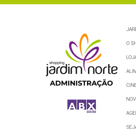
JAR
O S
LOJ
ALI
CIN
NOV
AGE
SEJ