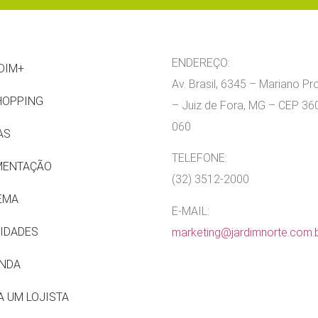
ENDEREÇO:
DIM+
Av. Brasil, 6345 – Mariano P
HOPPING
– Juiz de Fora, MG – CEP 36
060
AS
TELEFONE:
MENTAÇÃO
(32) 3512-2000
EMA
E-MAIL:
IDADES
marketing@jardimnorte.com.
NDA
A UM LOJISTA