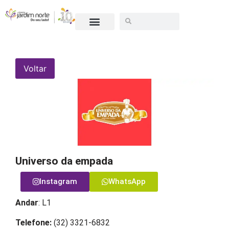
ESCULTURA 10 ANOS
SEJA UM LOJISTA
Voltar
Universo da empada
Instagram
WhatsApp
Andar
: L1
Telefone:
(32) 3321-6832