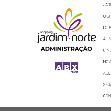
JAR
O S
LOJ
ALI
CIN
NOV
AGE
SEJ
CON