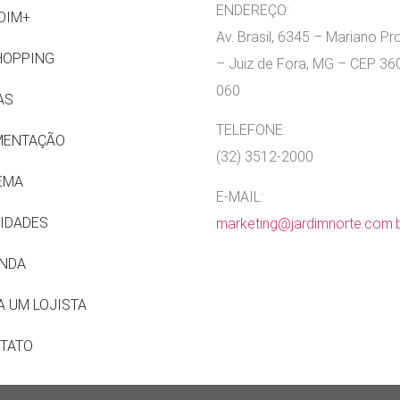
ENDEREÇO:
DIM+
Av. Brasil, 6345 – Mariano P
HOPPING
– Juiz de Fora, MG – CEP 36
060
AS
TELEFONE:
MENTAÇÃO
(32) 3512-2000
EMA
E-MAIL:
IDADES
marketing@jardimnorte.com.
NDA
A UM LOJISTA
TATO