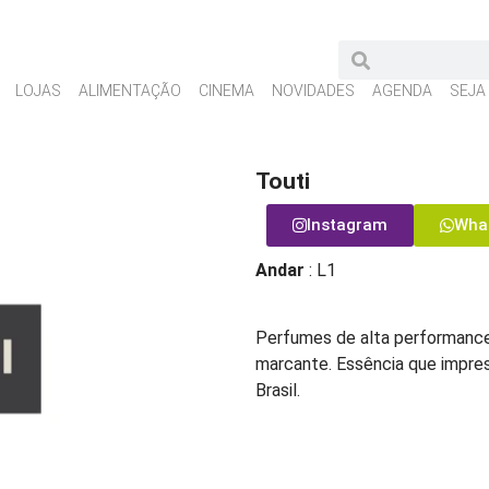
LOJAS
ALIMENTAÇÃO
CINEMA
NOVIDADES
AGENDA
SEJA
Touti
Instagram
Wha
Andar
: L1
Perfumes de alta performance
marcante. Essência que impre
Brasil.