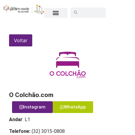
ESCULTURA 10 ANOS
SEJA UM LOJISTA
Voltar
O Colchão.com
Instagram
WhatsApp
Andar
: L1
Telefone:
(
32) 3015-0808