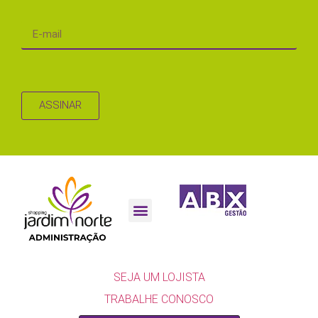
ASSINAR
ESCULTURA 10 ANOS
SEJA UM LOJISTA
SEJA UM LOJISTA
TRABALHE CONOSCO