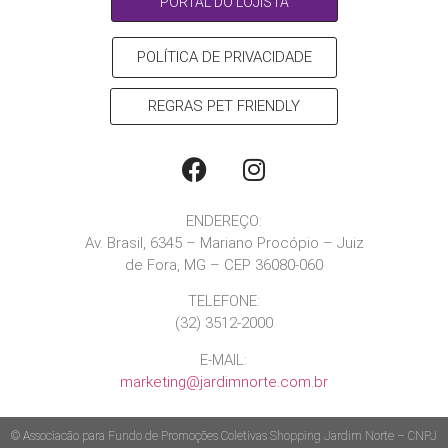
PORTAL DO LOJISTA
POLÍTICA DE PRIVACIDADE
REGRAS PET FRIENDLY
ENDEREÇO:
Av. Brasil, 6345 – Mariano Procópio – Juiz
de Fora, MG – CEP 36080-060
TELEFONE:
(32) 3512-2000
E-MAIL:
marketing@jardimnorte.com.br
© Associacão para Fundo de Promoções Coletivas Shopping Jardim Norte – CNPJ