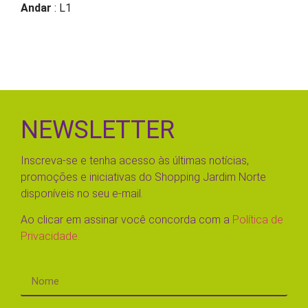
Andar
: L1
NEWSLETTER
Inscreva-se e tenha acesso às últimas notícias,
promoções e iniciativas do Shopping Jardim Norte
disponíveis no seu e-mail.
Ao clicar em assinar você concorda com a
Política de
Privacidade.