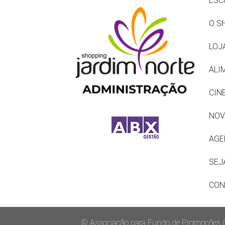
ESC
O S
LOJ
ALI
CIN
NOV
AGE
SEJ
CON
© Associacão para Fundo de Promoções Co