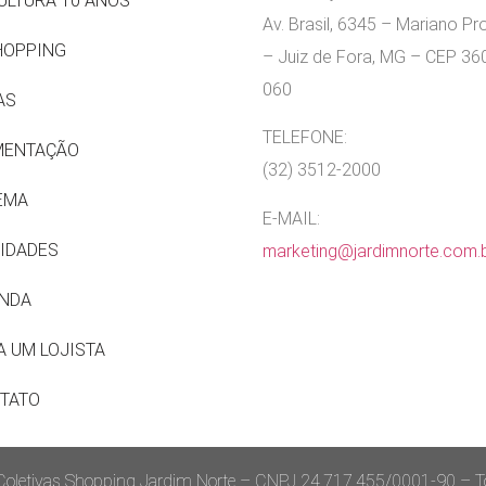
ULTURA 10 ANOS
Av. Brasil, 6345 – Mariano P
HOPPING
– Juiz de Fora, MG – CEP 36
060
AS
TELEFONE:
MENTAÇÃO
(32) 3512-2000
EMA
E-MAIL:
IDADES
marketing@jardimnorte.com.
NDA
A UM LOJISTA
TATO
letivas Shopping Jardim Norte – CNPJ 24.717.455/0001-90 – Tod