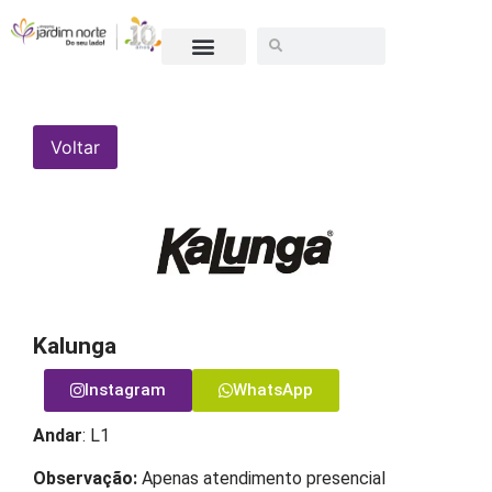
SEJA UM LOJISTA
Voltar
Kalunga
Instagram
WhatsApp
Andar
: L1
Observação:
Apenas atendimento presencial