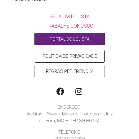
SEJA UM LOJISTA
SEJA UM LOJISTA
TRABALHE CONOSCO
PORTAL DO LOJISTA
POLÍTICA DE PRIVACIDADE
REGRAS PET FRIENDLY
ENDEREÇO:
Av. Brasil, 6345 – Mariano Procópio – Juiz
de Fora, MG – CEP 36080-060
TELEFONE:
(32) 3512-2000