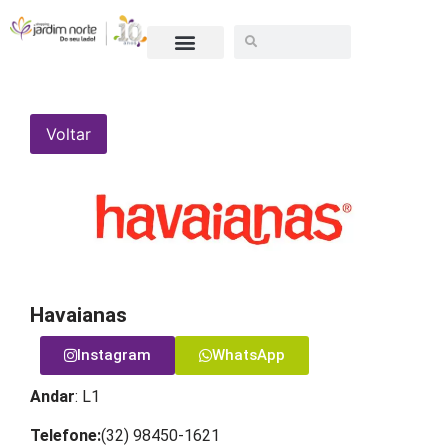
SEJA UM LOJISTA
Voltar
Havaianas
Instagram
WhatsApp
Andar
: L1
Telefone:
(32) 98450-1621