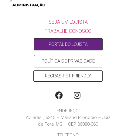
SEJA UM LOJISTA
SEJA UM LOJISTA
TRABALHE CONOSCO
PORTAL DO LOJISTA
POLÍTICA DE PRIVACIDADE
REGRAS PET FRIENDLY
ENDEREÇO:
Av. Brasil, 6345 – Mariano Procópio – Juiz
de Fora, MG – CEP 36080-060
TELEFONE: