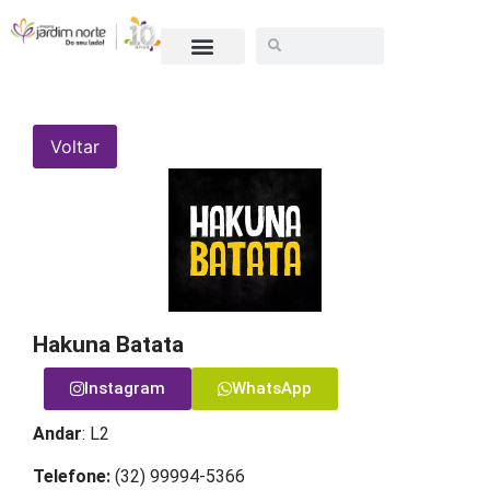
SEJA UM LOJISTA
Voltar
Hakuna Batata
Instagram
WhatsApp
Andar
: L2
Telefone:
(32) 99994-5366