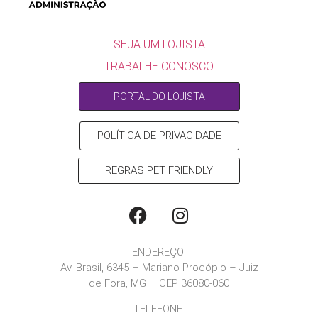
SEJA UM LOJISTA
SEJA UM LOJISTA
TRABALHE CONOSCO
PORTAL DO LOJISTA
POLÍTICA DE PRIVACIDADE
REGRAS PET FRIENDLY
ENDEREÇO:
Av. Brasil, 6345 – Mariano Procópio – Juiz
de Fora, MG – CEP 36080-060
TELEFONE: