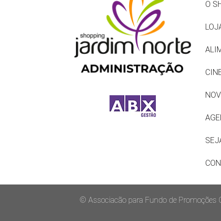
O S
LOJ
ALI
CIN
NOV
AGE
SEJ
CON
© Associacão para Fundo de Promoções Co