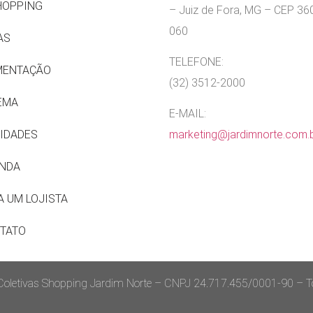
HOPPING
– Juiz de Fora, MG – CEP 36
060
AS
TELEFONE:
MENTAÇÃO
(32) 3512-2000
EMA
E-MAIL:
IDADES
marketing@jardimnorte.com.
NDA
A UM LOJISTA
TATO
letivas Shopping Jardim Norte – CNPJ 24.717.455/0001-90 – Tod