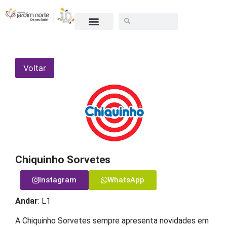
ESCULTURA 10 ANOS
SEJA UM LOJISTA
Voltar
Chiquinho Sorvetes
Instagram
WhatsApp
Andar
: L1
A Chiquinho Sorvetes sempre apresenta novidades em