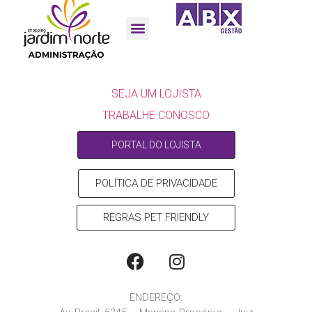
ESCULTURA 10 ANOS
SEJA UM LOJISTA
SEJA UM LOJISTA
TRABALHE CONOSCO
PORTAL DO LOJISTA
POLÍTICA DE PRIVACIDADE
REGRAS PET FRIENDLY
ENDEREÇO: