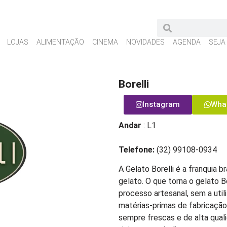
LOJAS
ALIMENTAÇÃO
CINEMA
NOVIDADES
AGENDA
SEJA
Borelli
Instagram
Wha
Andar
: L1
Telefone:
(32)
99108-0934
A Gelato Borelli é a franquia b
gelato. O que torna o gelato B
processo artesanal, sem a util
matérias-primas de fabricação
sempre frescas e de alta qual