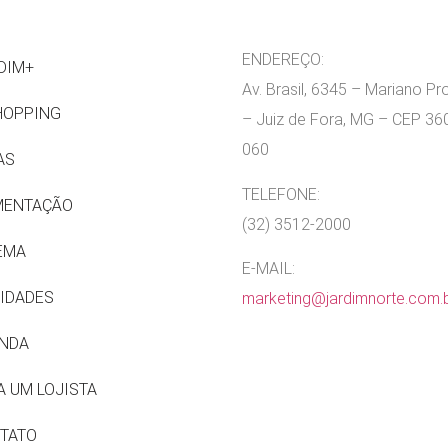
ENDEREÇO:
DIM+
Av. Brasil, 6345 – Mariano P
HOPPING
– Juiz de Fora, MG – CEP 36
060
AS
TELEFONE:
MENTAÇÃO
(32) 3512-2000
EMA
E-MAIL:
IDADES
marketing@jardimnorte.com.
NDA
A UM LOJISTA
TATO