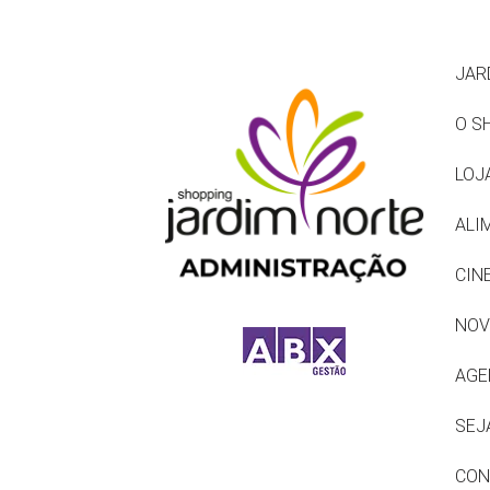
JAR
O S
LOJ
ALI
CIN
NOV
AGE
SEJ
CON