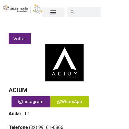
SEJA UM LOJISTA
Voltar
ACIUM
Instagram
WhatsApp
Andar
: L1
Telefone
(32) 99161-0866