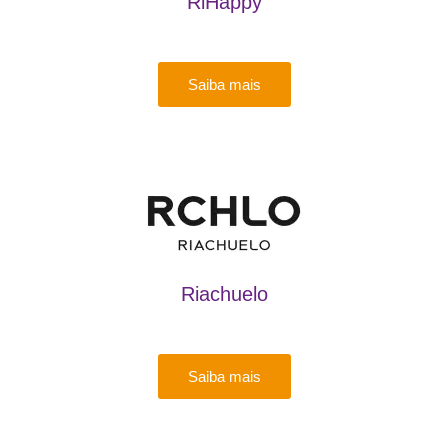
RiHappy
Saiba mais
Riachuelo
Saiba mais