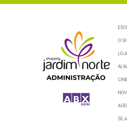
ESC
O S
LOJ
ALI
CIN
NOV
AGE
SEJ