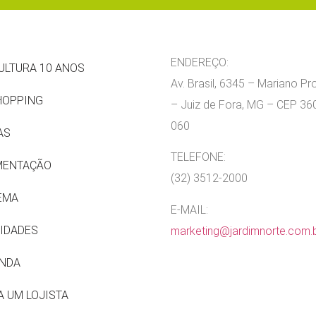
ENDEREÇO:
ULTURA 10 ANOS
Av. Brasil, 6345 – Mariano P
HOPPING
– Juiz de Fora, MG – CEP 36
060
AS
TELEFONE:
MENTAÇÃO
(32) 3512-2000
EMA
E-MAIL:
IDADES
marketing@jardimnorte.com.
NDA
A UM LOJISTA