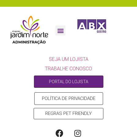
ESCULTURA 10 ANOS
SEJA UM LOJISTA
SEJA UM LOJISTA
TRABALHE CONOSCO
PORTAL DO LOJISTA
POLÍTICA DE PRIVACIDADE
REGRAS PET FRIENDLY