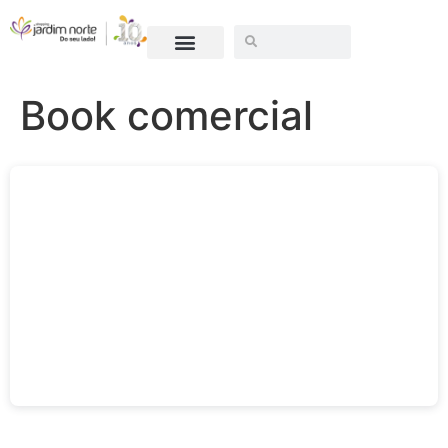
SEJA UM LOJISTA
Book comercial